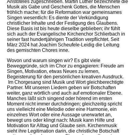
Aristoteles zugeschrieben. Martin Luther bezeichnete die
Musik als Gabe und Geschenk Gottes, die Menschen
fröhlich mache; für die Reformation war gemeinsames
Singen wesentlich: Es diente der Verkündigung
christlicher Inhalte und der Festigung des Glaubens.
Diese Basis ist bis heute dieselbe geblieben; ihr fühlt
sich auch der Evangelische Kirchenchor Schlierbach in
seiner fast hundertjährigen Tradition verpflichtet. Seit
März 2024 hat Joachim Scheufele-Leidig die Leitung
des gemischten Chores inne.
Wovon und warum singen wir? Es gibt viele
Beweggründe, sich im Chor zu engagieren: Freude am
Singen, Motivation, etwas Neues zu lernen,
Begeisterung für den persönlichen kreativen Ausdruck.
Im Chorgesang sind Musik und Wort gleichberechtigte
Partner. Mit unseren Liedern geben wir Botschaften
weiter, ganz wörtlich und auch auf emotionaler Ebene.
Manches läßt sich singend oder hörend im ersten
Moment nicht immer durchdringen; gleichzeitig spricht
uns vielleicht eine Melodie oder eine Harmonie, ein
einzelnes Wort oder eine Aussage unerwartet an,
bewegt uns oder klingt nach: Musik kann Hilfe und
Motivation für Alltag und Glaube sein. Kirchenmusik
sieht ihre Legitimation darin, die christliche Botschaft